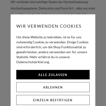
Wir verbinden drei wichtige Säulen der Hochzeitsplanung:
Hochzeitspapeterie, Dekoration und Floral Art – alles aus einer
Hand. Wir erstellen Euch Euer ganz persönliches Wedding-
Konzept, damit Ihr Zeit sparen könnt und alles perfekt
WIR VERWENDEN COOKIES
zusammen passt. Wir freuen uns auf Euch!
Um diese Website zu betreiben, ist es für uns
notwendig Cookies zu verwenden. Einige Cookies
sind erforderlich, um die Shop Funktionalität zu
gewährleisten, andere verwenden wir für unsere
NAVIGATION
Statistik. Mehr erfährst du in unserer
Datenschutzerklärung.
Shop
Papeteriesets
ALLE ZULASSEN
Portfolio
Blog
ABLEHNEN
Über uns
Kontakt
EINZELN BESTÄTIGEN