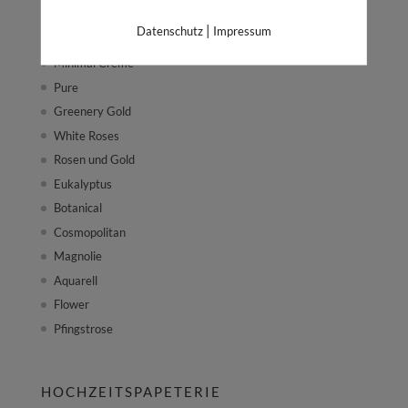
PAPETERIESETS
|
Datenschutz
Impressum
Minimal Creme
Pure
Greenery Gold
White Roses
Rosen und Gold
Eukalyptus
Botanical
Cosmopolitan
Magnolie
Aquarell
Flower
Pfingstrose
HOCHZEITSPAPETERIE