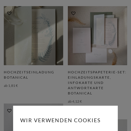
HOCHZEITSEINLADUNG
HOCHZEITSPAPETERIE-SET:
BOTANICAL
EINLADUNGSKARTE,
INFOKARTE UND
ab
1,81
€
ANTWORTKARTE
BOTANICAL
ab
4,12
€
WIR VERWENDEN COOKIES