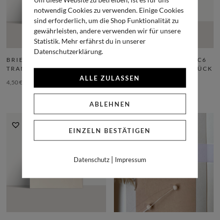
notwendig Cookies zu verwenden. Einige Cookies
sind erforderlich, um die Shop Funktionalität zu
gewährleisten, andere verwenden wir für unsere
Statistik. Mehr erfährst du in unserer
Datenschutzerklärung.
BRIEFUMSCHLAG
BRIEFUMSCHLAG MIST C6
TRANSPARENT C6, 5 STÜCK
(GERADE KLAPPE), 5 STÜCK
ALLE ZULASSEN
4,50
€
inkl. MwSt.
6,00
€
inkl. MwSt.
ABLEHNEN
EINZELN BESTÄTIGEN
|
Datenschutz
Impressum