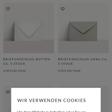
BRIEFUMSCHLAG BÜTTEN
BRIEFUMSCHLAG GRAU C6,
C6, 5 STÜCK
5 STÜCK
6,00
€
inkl. MwSt.
4,00
€
inkl. MwSt.
WIR VERWENDEN COOKIES
Um diese Website zu betreiben, ist es für uns