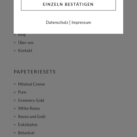
EINZELN BESTÄTIGEN
Shop
Papeteriesets
|
Datenschutz
Impressum
Portfolio
Blog
Über uns
Kontakt
PAPETERIESETS
Minimal Creme
Pure
Greenery Gold
White Roses
Rosen und Gold
Eukalyptus
Botanical