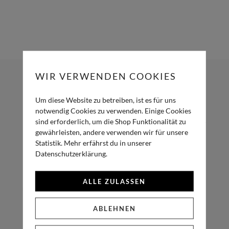
WIR VERWENDEN COOKIES
TÜLL & TASSEL
Um diese Website zu betreiben, ist es für uns
Wir verbinden drei wichtige Säulen der Hochzeitsplanung:
notwendig Cookies zu verwenden. Einige Cookies
sind erforderlich, um die Shop Funktionalität zu
Hochzeitspapeterie, Dekoration und Floral Art – alles aus einer
gewährleisten, andere verwenden wir für unsere
Hand. Wir erstellen Euch Euer ganz persönliches Wedding-
Statistik. Mehr erfährst du in unserer
Konzept, damit Ihr Zeit sparen könnt und alles perfekt
Datenschutzerklärung.
zusammen passt. Wir freuen uns auf Euch!
ALLE ZULASSEN
ABLEHNEN
NAVIGATION