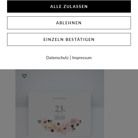
Zu diesen Einladungskarten passen Briefumschläge im C5-Format.
ALLE ZULASSEN
Als passende Briefumschläge empfehlen wie Euch besonders die U
ABLEHNEN
EINZELN BESTÄTIGEN
|
Datenschutz
Impressum
GEFALLEN …