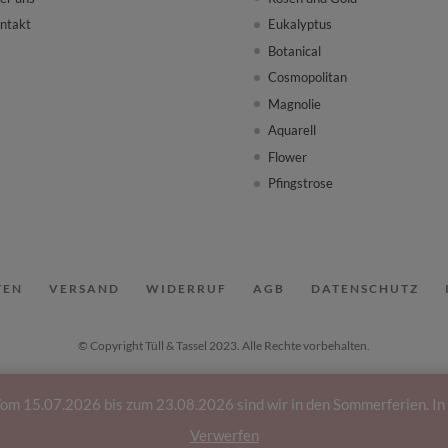
ntakt
Eukalyptus
Botanical
Cosmopolitan
Magnolie
Aquarell
Flower
Pfingstrose
TEN
VERSAND
WIDERRUF
AGB
DATENSCHUTZ
© Copyright Tüll & Tassel 2023. Alle Rechte vorbehalten.
7.2026 bis zum 23.08.2026 sind wir in den Sommerferien. In dies
Verwerfen