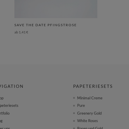
SAVE THE DATE PFINGSTROSE
ab
1,41
€
VIGATION
PAPETERIESETS
op
Minimal Creme
peteriesets
Pure
rtfolio
Greenery Gold
og
White Roses
er uns
Rosen und Gold