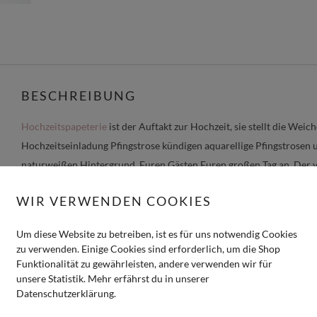
BESCHREIBUNG
Hochzeitspapeterie
ist der Auftakt zur Hochzeit, sie stellt die Weiche
Hochzeitseinladung Pfingstrose kündigen aquarellige Pfingstrosen
naturweißen Hintergrund, Euren Gästen Euren großen Tag an. Der v
einer abgestimmten Schrift, die sich perfekt in den Blumen einfügt. 
WIR VERWENDEN COOKIES
bedruckt.
Falls der Platz auf der Hochzeitseinladung Pfingstrose nicht reicht, 
Um diese Website zu betreiben, ist es für uns notwendig Cookies
zu verwenden. Einige Cookies sind erforderlich, um die Shop
bestellen. Für einen besonderen Eindruck bei den Gästen, empfehlen
Funktionalität zu gewährleisten, andere verwenden wir für
Infokarte Pfingstrose mit einem
passenden Band
zusammenzubinden 
unsere Statistik. Mehr erfährst du in unserer
versiegeln. Individuelle Siegelstpempel erstellen wir Euch gerne auf
Datenschutzerklärung.