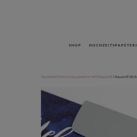
SHOP
HOCHZEITSPAPETERI
Startseite
/
Hochzeitspapeterie-Set
/
Aquarell
/ Aquarell Stic