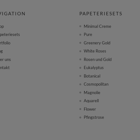
VIGATION
PAPETERIESETS
op
Minimal Creme
peteriesets
Pure
rtfolio
Greenery Gold
og
White Roses
er uns
Rosen und Gold
ntakt
Eukalyptus
Botanical
Cosmopolitan
Magnolie
Aquarell
Flower
Pfingstrose