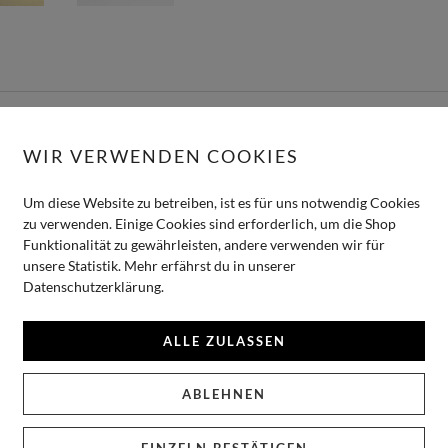
BESCHREIBUNG
WIR VERWENDEN COOKIES
Aufkleber kann man immer gebrauchen! Ihr könnte damit die Briefum
Um diese Website zu betreiben, ist es für uns notwendig Cookies
Deko einbauen, Candy-Bar Tütchen damit verzieren, und, und, und… 
zu verwenden. Einige Cookies sind erforderlich, um die Shop
Natürlich ist auch beim Aquarell Sticker das Design perfekt auf die
Funktionalität zu gewährleisten, andere verwenden wir für
unsere Statistik. Mehr erfährst du in unserer
Datenschutzerklärung.
ALLE ZULASSEN
GEFALLEN …
ABLEHNEN