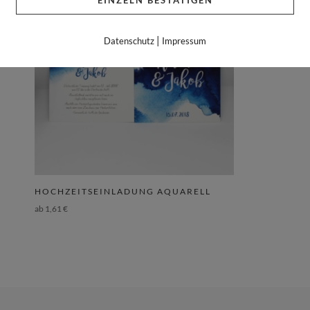
EINZELN BESTÄTIGEN
|
Datenschutz
Impressum
HOCHZEITSEINLADUNG AQUARELL
ab
1,61
€