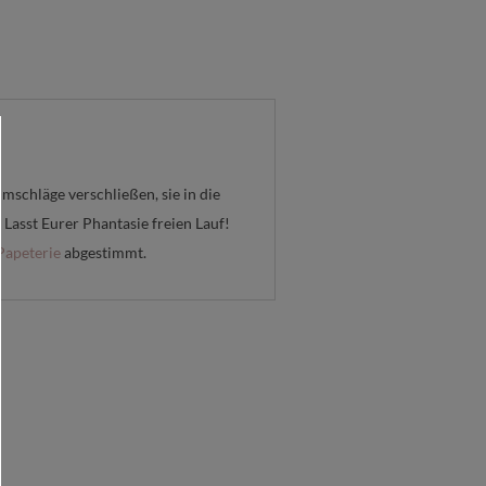
schläge verschließen, sie in die
Lasst Eurer Phantasie freien Lauf!
Papeterie
abgestimmt.