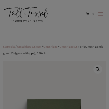
0
Startseite
/
Umschläge & Siegel
/
Umschläge
/
Umschläge C6
/ Briefumschlag mid
green C6 (gerade Klappe), 5 Stück