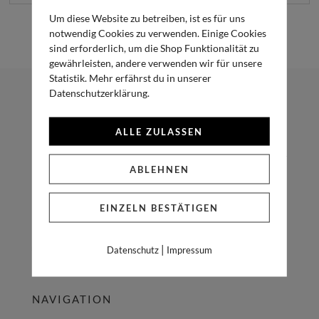
Um diese Website zu betreiben, ist es für uns
notwendig Cookies zu verwenden. Einige Cookies
sind erforderlich, um die Shop Funktionalität zu
gewährleisten, andere verwenden wir für unsere
Statistik. Mehr erfährst du in unserer
Datenschutzerklärung.
TÜLL & TASSEL
ALLE ZULASSEN
Wir verbinden drei wichtige Säulen der Hochzeitsplanung:
Hochzeitspapeterie, Dekoration und Floral Art – alles aus einer
ABLEHNEN
Hand. Wir erstellen Euch Euer ganz persönliches Wedding-
Konzept, damit Ihr Zeit sparen könnt und alles perfekt
EINZELN BESTÄTIGEN
zusammen passt. Wir freuen uns auf Euch!
|
Datenschutz
Impressum
NAVIGATION