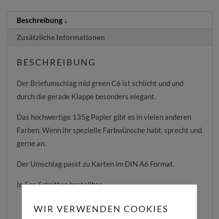
(gerade
Beschreibung
Klappe),
Zusätzliche Informationen
5
Stück
BESCHREIBUNG
Menge
Der Briefumschlag mid green C6 ist schlicht und und
durch die gerade Klappe besonders elegant.
Das hochwertige 135g Papier gibt es in vielen anderen
Farben. Wenn ihr spezielle Farbwünsche habt, sprecht und
gerne an.
Der Umschlag passt zu Karten im DIN A6 Format.
In 5er-Schritten bestellbar.
WIR VERWENDEN COOKIES