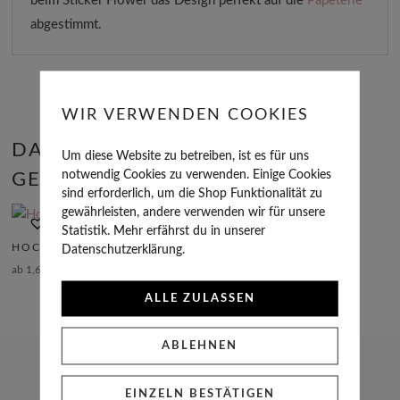
beim Sticker Flower das Design perfekt auf die
Papeterie
abgestimmt.
WIR VERWENDEN COOKIES
DAS KÖNNTE DIR AUCH
Um diese Website zu betreiben, ist es für uns
notwendig Cookies zu verwenden. Einige Cookies
GEFALLEN …
sind erforderlich, um die Shop Funktionalität zu
gewährleisten, andere verwenden wir für unsere
Statistik. Mehr erfährst du in unserer
HOCHZEITSEINLADUNG FLOWER
Datenschutzerklärung.
ab
1,61
€
ALLE ZULASSEN
ABLEHNEN
TÜLL & TASSEL
EINZELN BESTÄTIGEN