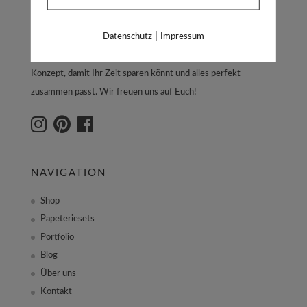
Wir verbinden drei wichtige Säulen der Hochzeitsplanung:
|
Datenschutz
Impressum
Hochzeitspapeterie, Dekoration und Floral Art – alles aus einer
Hand. Wir erstellen Euch Euer ganz persönliches Wedding-
Konzept, damit Ihr Zeit sparen könnt und alles perfekt
zusammen passt. Wir freuen uns auf Euch!
NAVIGATION
Shop
Papeteriesets
Portfolio
Blog
Über uns
Kontakt