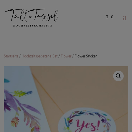
0
Startseite
/
Hochzeitspapeterie-Set
/
Flower
/ Flower Sticker