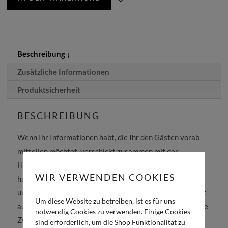
Beschreibung
Zusätzliche Informationen
Produktsicherheit
BESCHREIBUNG
Wenn Ihr Informationen habt, die Ihr den Gästen vorab
mitteilen möchtet, verschickt zusammen mit der
Hochzeitseinladung eine Infokarte Greenery Gold. So
WIR VERWENDEN COOKIES
habt Ihr Platz für Adressen, Telefonnummern, Dresscode
und Geschenkewünsche. Die
Infokarte
Greenery Gold ist
Um diese Website zu betreiben, ist es für uns
auf hochwertigem farbigem Karton gedruckt. Zarte grüne
notwendig Cookies zu verwenden. Einige Cookies
Zweige rahmen den Text ein. Der Text erscheint in einer
sind erforderlich, um die Shop Funktionalität zu