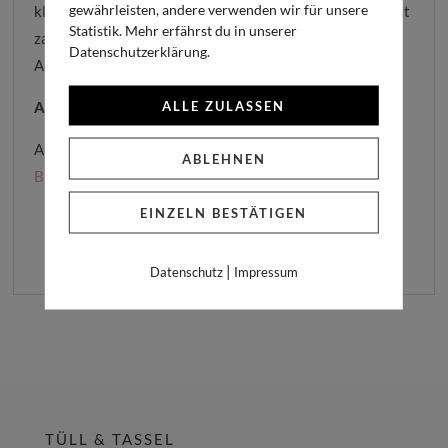
gewährleisten, andere verwenden wir für unsere
klassischen Druckschrift. Optional können die Zweige mit
Statistik. Mehr erfährst du in unserer
zarten Strichen von Hand teilvergoldet werden (gegen
Datenschutzerklärung.
Aufpreis, bitte rechts unter dem Textfeld auswählen).
ALLE ZULASSEN
Ab einer Auflage von 20 Stück bestellbar.
Als Umschlag empfehlen wir Euch besonders den
ABLEHNEN
Briefumschlag dunkelgrün
oder den
Büttenumschlag.
EINZELN BESTÄTIGEN
|
Datenschutz
Impressum
TÜLL & TASSEL