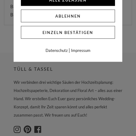
Band in den Umschlag des Kirchenheftes. Die passenden
Bänder findet Ihr weiter unten auf dieser Seite.
ABLEHNEN
EINZELN BESTÄTIGEN
|
Datenschutz
Impressum
TÜLL & TASSEL
Wir verbinden drei wichtige Säulen der Hochzeitsplanung:
Hochzeitspapeterie, Dekoration und Floral Art – alles aus einer
Hand. Wir erstellen Euch Euer ganz persönliches Wedding-
Konzept, damit Ihr Zeit sparen könnt und alles perfekt
zusammen passt. Wir freuen uns auf Euch!