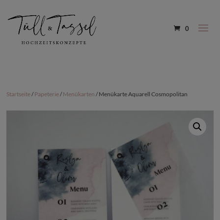
0
Startseite
/
Papeterie
/
Menükarten
/ Menükarte Aquarell Cosmopolitan