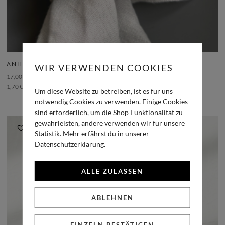
ANHÄNGER/TISCHKARTE BOTANICAL
WIR VERWENDEN COOKIES
17,00
€
inkl. MwSt.
1,70
€
/
Um diese Website zu betreiben, ist es für uns
notwendig Cookies zu verwenden. Einige Cookies
sind erforderlich, um die Shop Funktionalität zu
gewährleisten, andere verwenden wir für unsere
Statistik. Mehr erfährst du in unserer
Datenschutzerklärung.
ALLE ZULASSEN
ABLEHNEN
EINZELN BESTÄTIGEN