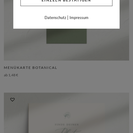
|
Datenschutz
Impressum
MENÜKARTE BOTANICAL
ab
1,48
€