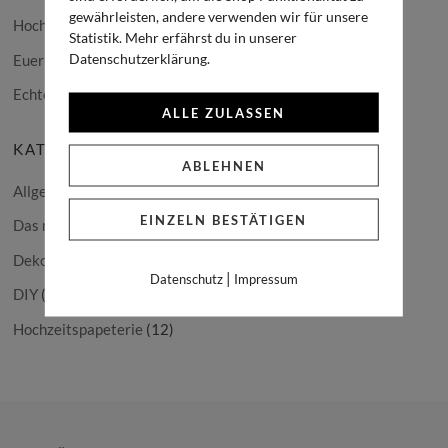
gewährleisten, andere verwenden wir für unsere
Hochzeitsfloristik to go!
Statistik. Mehr erfährst du in unserer
Datenschutzerklärung.
Euer Hochzeitspapeterie-Set! Hauptsache es passt zu Euch
Echte Hochzeit: Cara & René
ALLE ZULASSEN
KATEGORIEN
ABLEHNEN
Allgemein
(15)
EINZELN BESTÄTIGEN
Das machen wir
(10)
Dekoration
(12)
|
Datenschutz
Impressum
DIY
(6)
Hochzeitspapeterie
(12)