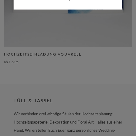
HOCHZEITSEINLADUNG AQUARELL
ab
1,61
€
TÜLL & TASSEL
Wir verbinden drei wichtige Säulen der Hochzeitsplanung:
Hochzeitspapeterie, Dekoration und Floral Art – alles aus einer
Hand. Wir erstellen Euch Euer ganz persönliches Wedding-