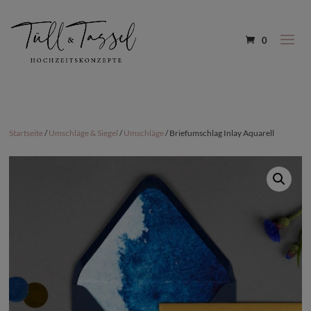
0
Startseite
/
Umschläge & Siegel
/
Umschläge
/ Briefumschlag Inlay Aquarell