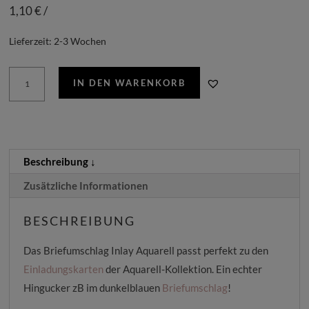
1,10
€
/
Lieferzeit:
2-3 Wochen
Briefumschlag
IN DEN WARENKORB
Inlay
Aquarell
Menge
Beschreibung
Zusätzliche Informationen
BESCHREIBUNG
Das Briefumschlag Inlay Aquarell passt perfekt zu den
Einladungskarten
der Aquarell-Kollektion. Ein echter
Hingucker zB im dunkelblauen
Briefumschlag
!